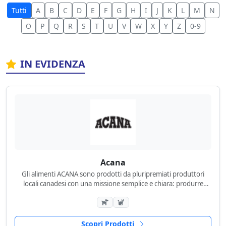
Tutti
A
B
C
D
E
F
G
H
I
J
K
L
M
N
O
P
Q
R
S
T
U
V
W
X
Y
Z
0-9
IN EVIDENZA
Acana
Gli alimenti ACANA sono prodotti da pluripremiati produttori
locali canadesi con una missione semplice e chiara: produrre
alimenti biologicamente appropriati per cani e gatti...
Scopri Prodotti