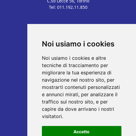
C.so Lecce 56, Torino
Tel: 011.192.11.850
Tutto su PET SHOP XL
Le Marche
Per i tuoi Pet
Noi usiamo i cookies
Giornate Promo
Chi Siamo
Noi usiamo i cookies e altre
I reparti del supermercato
tecniche di tracciamento per
I Nostri Servizi
migliorare la tua esperienza di
Gli orari
navigazione nel nostro sito, per
Dove Siamo
mostrarti contenuti personalizzati
e annunci mirati, per analizzare il
Note Legali
traffico sul nostro sito, e per
Condizioni
capire da dove arrivano i nostri
Privacy Policy
visitatori.
Cookie Policy
Aggiorna le tue preferenze
Accetto