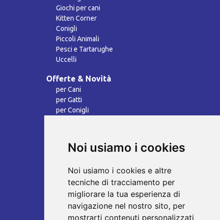
Giochi per cani
Kitten Corner
Conigli
Piccoli Animali
Pesci e Tartarughe
Uccelli
Offerte & Novità
per Cani
per Gatti
per Conigli
per Piccoli Animali
per Uccelli
per Pesci & Tartarughe
Noi usiamo i cookies
Tutte le Offerte & Novità
Tutte le Offerte
Noi usiamo i cookies e altre
Tutte le Novità
tecniche di tracciamento per
Servizi
migliorare la tua esperienza di
Fidelity Card
navigazione nel nostro sito, per
Incisione immediata Medagliette
mostrarti contenuti personalizzati