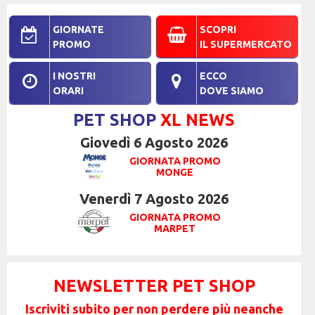
GIORNATE
SCOPRI
PROMO
IL SUPERMERCATO
I NOSTRI
ECCO
ORARI
DOVE SIAMO
PET SHOP
XL NEWS
Giovedì
6
Agosto
2026
GIORNATA PROMO
MONGE
Venerdì
7
Agosto
2026
GIORNATA PROMO
MARPET
NEWSLETTER PET SHOP
Iscriviti subito per non perdere più neanche